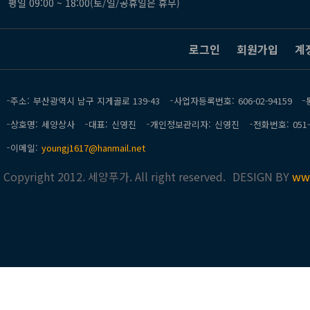
평일 09:00 ~ 18:00(토/일/공휴일은 휴무)
로그인
회원가입
계
주소
부산광역시 남구 지게골로 139-43
사업자등록번호
606-02-94159
상호명
세양상사
대표
신영진
개인정보관리자
신영진
전화번호
051
이메일
youngj1617@hanmail.net
Copyright 2012. 세양푸가. All right reserved.
DESIGN BY
ww