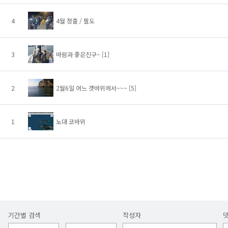
4
4월 정출 / 필도
3
바람과 좋은친구~
[1]
2
2월6일 어느 갯바위에서~~~
[5]
1
노대 코바위
기간별 검색
작성자