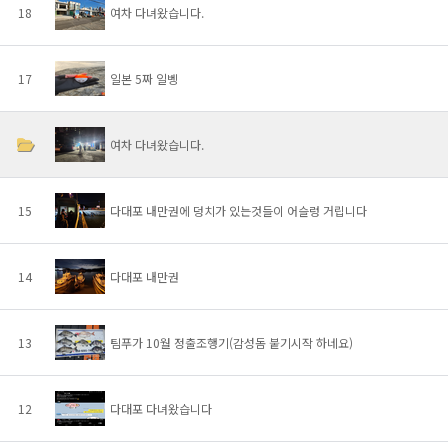
18
여차 다녀왔습니다.
17
일본 5짜 일벵
여차 다녀왔습니다.
15
다대포 내만권에 덩치가 있는것들이 어슬렁 거립니다
14
다대포 내만권
13
팀푸가 10월 정출조행기(감성돔 붙기시작 하네요)
12
다대포 다녀왔습니다