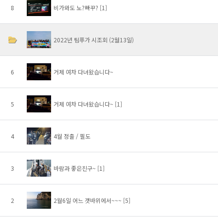
8
비가와도 노?빠꾸?
[1]
2022년 팀푸가 시조회 (2월13일)
6
거제 여차 다녀왔습니다~
5
거제 여차 다녀왔습니다~
[1]
4
4월 정출 / 필도
3
바람과 좋은친구~
[1]
2
2월6일 어느 갯바위에서~~~
[5]