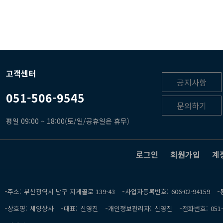
고객센터
공지사항
051-506-9545
문의하기
평일 09:00 ~ 18:00(토/일/공휴일은 휴무)
로그인
회원가입
계
주소
부산광역시 남구 지게골로 139-43
사업자등록번호
606-02-94159
상호명
세양상사
대표
신영진
개인정보관리자
신영진
전화번호
051