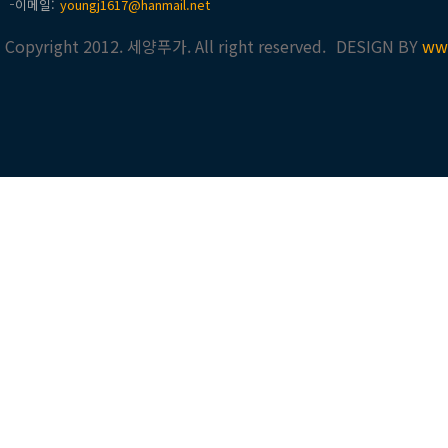
이메일
youngj1617@hanmail.net
Copyright 2012. 세양푸가. All right reserved.
DESIGN BY
ww