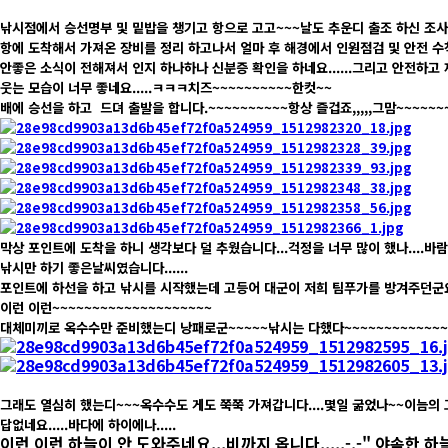
​낚시점에서 승선명부 및 밑밥을 챙기고 항으로 고고~~~날도 추운디 출조 하신 조사
항에 도착해서 가져온 장비를 정리 하고나서 얼마 후 해경에서 인원점검 및 안전 수칙 
안좋은 소식이 전해져서 인지 하나하나 신분증 확인을 하네요......그리고 안전하고
웃는 모습이 너무 좋네요.....ㅋㅋㅋ치즈~~~~~~~~~~한컷~~​
배에 승선을 하고 드뎌 출발을 합니다.~~~~~~~~~~항상 즐겁죠,,,,,그맘~~~~~~
​막상 포인트에 도착을 하니 생각보다 덜 추웠습니다...걱정을 너무 많이 했나....바람
낚시만 하기 좋은날씨였습니다......
포인트에 하선을 하고 낚시를 시작했는데 고등어 대군이 저희 팀푸가를 방겨주던군요.
이런 이런~~~~~~~~~~~~~~~~~~~~
대체미끼로 옥수수만 준비했는디 낭패로군~~~~~낚시는 다했다~~~~~~~~~~~~~~~
​그래도 열심히 했는디~~~옥수수도 게도 쭉쭉 가져갑니다....몇일 굶었나~~이늠의
답없네요.....바다에 하이에나.....
이런 이런 하늘이 안 도와주네요,,,비까지 옵니다,,,,,
-.-" 야속한 하