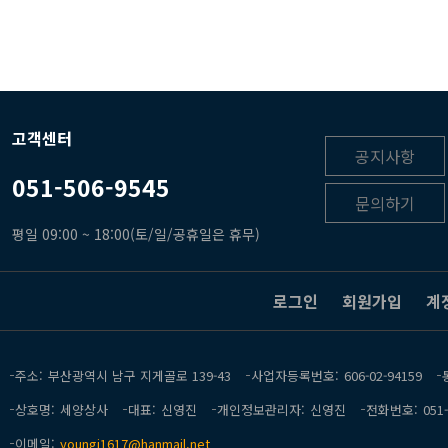
고객센터
공지사항
051-506-9545
문의하기
평일 09:00 ~ 18:00(토/일/공휴일은 휴무)
로그인
회원가입
계
주소
부산광역시 남구 지게골로 139-43
사업자등록번호
606-02-94159
상호명
세양상사
대표
신영진
개인정보관리자
신영진
전화번호
051
이메일
youngj1617@hanmail.net