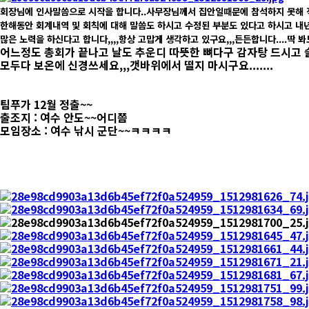
회장님에 인사말씀으로 시작을 합니다..사무장님께서 집안일때문에 참석하지 못해 직
한해동안 회계내역 및 회칙에 대해 말씀도 하시고 ​수정된 부분도 있다고 하시고 내
많은 노력을 하신다고 합니다,,,,항상 고맙게 생각하고 있구요,,,든든합니다....딱 
어느정도 총회가 끝나고 날도 추운디 따뜻한 뼈다구 감자탕 드시고 슬슬 
모두다 보온에 신경쓰세요,,,갯바위에서 떨지 마시구요.......
팀푸가 12월 정출~~
출조지 : 여수 안도~~어디쯤
모임장소 : 여수 낚시 군단~~ㅋㅋㅋㅋ