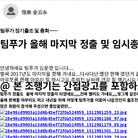
偕樂 金云永
팀푸가 정기출조 및 총회~~~~
팀푸가 올해 마지막 정출 및 임시총
안녕하세요 팀푸가 김운영 입니다....
벌써 2017년도 마지막을 향해 가네요...다사다난 했던 한해 였던거 같습
아무쪼록 한해 마무리 잘 하시고요 추워진 날씨에 건강 잘 챙기시길 바
@ 본 조행기는 간접광고를 포함하
​팀푸가 정출도 올해 마지막 정출이 되었네요,,,,,진짜 빨리도 가네요,,,,엊그제 같은
올해 한해를 마무리도 하고 내년을 위해 어떻게 팀푸가를 이끌어 나갈것인지 출조전에
많은 회원이 참석해 주셨으면 좋았을련만...