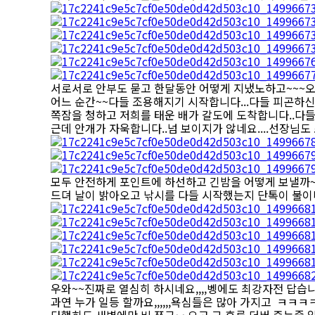
서로서로 안부도 묻고 한달동안 어떻게 지냈노하고~~~오손
어느 순간~~다들 조용해지기 시작합니다...다들 피곤하신지 쪽
쪽잠을 청하고 저희를 태운 배가 갈도에 도착합니다..다들 
근데 안개가 자욱합니다..넘 보이지가 않네요....선장님도 
모두 안전하게 포인트에 하선하고 긴밤을 어떻게 보낼까~ 
드뎌 날이 밝아오고 낚시를 다들 시작했는지 단톡이 불이나네
우와~~진짜로 열심히 하시네요,,,,벵에도 최강자전 답습니다...
과연 누가 일등 할까요,,,,,,욕심들은 많아 가지고 ㅋㅋㅋㅋ