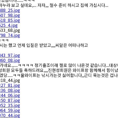
습니다......ㅋㅋㅋ
라 보고 싶데요,... 자자,,, 철수 준비 하시고 집에 가십시다...
ㅋㅋㅋㅋ
낚시는 했고 언제 입질은 받았고,,,,씨알은 어떠나하고
가네요.,....ㅋㅋㅋㅋ 정기출조이래 젤로 많이 나온것 같습니다...대
현성회원 모두들 축하드려요,,,,진현성회원은 와이프랑 함께해서 힘이났
 겠당.....ㅋㅋ울와이프는 낚시가는것 싫어합니다,,근디 묵는것은 겁나