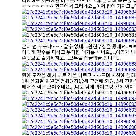
다행히도 새벽에만 비 쪼금~~오고 그 후론 더버 죽는줄 알았
ㅎㅎㅎㅎㅎㅎㅎ 한쪽에서 그러네요,,,이제 집에 가자고,,,마누
근데 넌 누구냐~~~~ 알수 없네....완전무장을 했네요..
이렇게 철수를 다하고 못다한 얘기를 하네요,,,,,어떻게 
손맛보고 즐거워하고....모두들 싱글벙글 합니다...
항에 도착을 해서 서로 짐을 나르고 ~~~드뎌 시상에 들어
1위 윤화열 회원(운영위원장),2위 구경배 회원, 3위 진
해서 실력을 보여주네요,,,,나도 담에 와이프랑 같이 와야