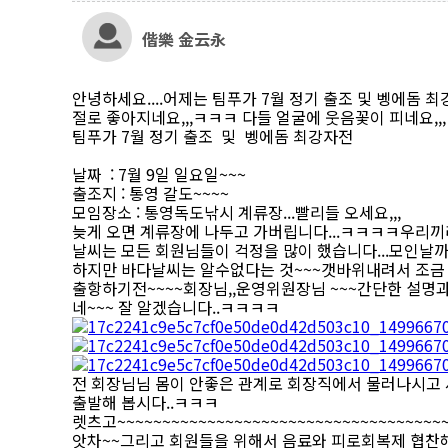
偕樂 金云永
안녕하세요....어제는 팀푸가 7월 정기 출조 및 벵에돔
절로 좋아지네요,,,ㅋㅋㅋ 다들 얼굴에 웃음꽃이 피네요,
팀푸가 7월 정기 출조 및 벵에돔 최강자전
날짜 : 7월 9일 일요일~~~
출조지 : 통영 갈도~~~~
모임장소 : 통영독도낚시 계류장...빨리들 오세요,,,
늦게 오면 계류장에 나두고 가버립니다...ㅋㅋㅋㅋ우리끼리
날씨는 모든 회원님들이 걱정을 많이 했습니다...모인날까
하지만 바다날씨는 알수없다는 것~~~갯바위내려서 조금 
출항하기전~~~~회장님,,운영위원장님 ~~~간단한 설명과
네~~~ 잘 알겠습니다..ㅋㅋㅋㅋ
전 회장님님 몸이 안좋은 관계로 회장직에서 물러나시고 새
출발해 봅시다..ㅋㅋㅋ
렛츠고~~~~~~~~~~~~~~~~~~~~~~~~~~~~~~~~~~
앗차~~그리고 회원들을 위해서 음료와 피로회복제 협찬해