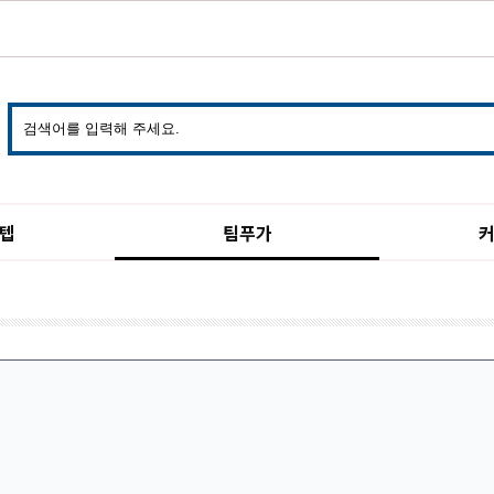
텝
팀푸가