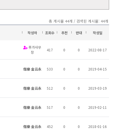
총 게시물 44개 / 검색된 게시물: 44개
작성자
조회수
추천
반대
작성일
푸가사무
417
0
0
2022-08-17
장
偕樂 金云永
533
0
0
2019-04-15
偕樂 金云永
512
0
0
2019-03-19
偕樂 金云永
517
0
0
2019-02-11
偕樂 金云永
452
0
0
2018-01-16