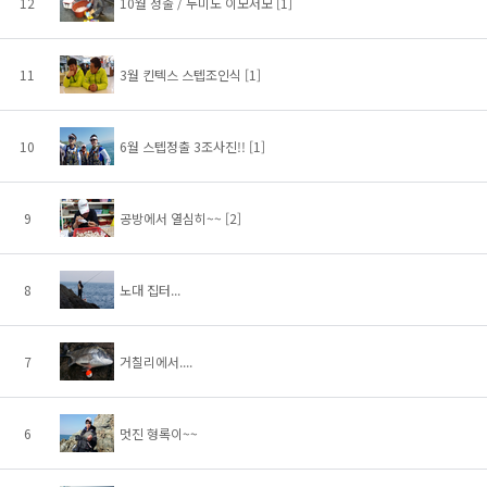
12
10월 정출 / 두미도 이모저모
[1]
11
3월 킨텍스 스텝조인식
[1]
10
6월 스텝정출 3조사진!!
[1]
9
공방에서 열심히~~
[2]
8
노대 집터...
7
거칠리에서....
6
멋진 형록이~~