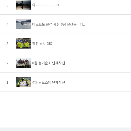
5
워~~~~~~~~~~ㅋ
4
테스트도 할겸 사진몇장 올려봅니다..
3
강진 낚시 대회
2
8월 정기출조 단체사진
1
4월 필드스텝 단체사진