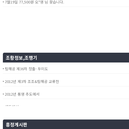
7월19일 77,500원 오*영 님 찾습니다.
조황정보,조행기
팀해공 제36차 정출- 두미도
2012년 제3차 조조&팀해공 교류전
2012년 통영 추도에서
생도에서
동원크릴컵 참가기
흥정게시판