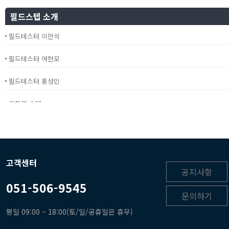
2024년 7월 정기모임 공지
필드스텝 소개
필드테스터 이만석
필드테스터 여현모
필드테스터 홍성민
윤화열 스텝
김태성 스텝 입니다
고객센터
공지사항
051-506-9545
문의하기
평일 09:00 ~ 18:00(토/일/공휴일은 휴무)