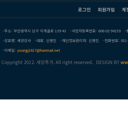
로그인
회원가입
계
주소
부산광역시 남구 지게골로 139-43
사업자등록번호
606-02-94159
상호명
세양상사
대표
신영진
개인정보관리자
신영진
전화번호
051
이메일
youngj1617@hanmail.net
Copyright 2012. 세양푸가. All right reserved.
DESIGN BY
ww