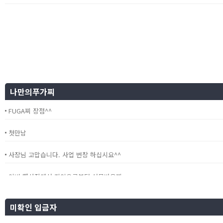
나만의푸가찌
FUGA찌 장점^^
첫만남
사장님 고맙습니다. 사업 번창 하십시요^^
이번 행사장에서 지인으로부터 선물받은찌
미확인 입금자