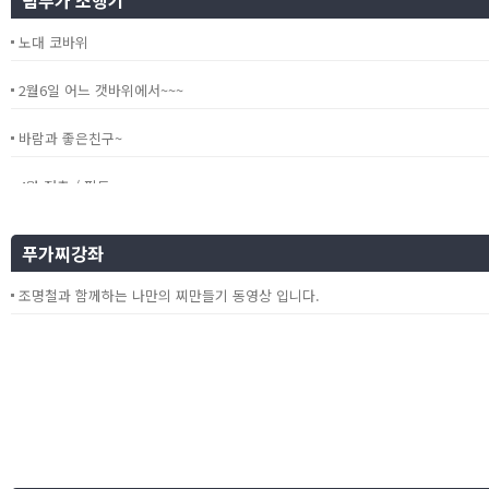
팀푸가 조행기
노대 코바위
2월6일 어느 갯바위에서~~~
바람과 좋은친구~
4월 정출 / 필도
거제 여차 다녀왔습니다~
푸가찌강좌
조명철과 함께하는 나만의 찌만들기 동영상 입니다.